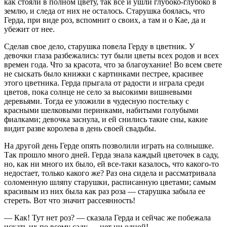
как стояли в полном цвету, так все и ушли глубоко-глубоко в
землю, и следа от них не осталось. Старушка боялась, что
Герда, при виде роз, вспомнит о своих, а там и о Кае, да и
убежит от нее.
Сделав свое дело, старушка повела Герду в цветник. У
девочки глаза разбежались: тут были цветы всех родов и всех
времен года. Что за красота, что за благоухание! Во всем свете
не сыскать было книжки с картинками пестрее, красивее
этого цветника. Герда прыгала от радости и играла среди
цветов, пока солнце не село за высокими вишневыми
деревьями. Тогда ее уложили в чудесную постельку с
красными шелковыми перинками, набитыми голубыми
фиалками; девочка заснула, и ей снились такие сны, какие
видит разве королева в день своей свадьбы.
На другой день Герде опять позволили играть на солнышке.
Так прошло много дней. Герда знала каждый цветочек в саду,
но, как ни много их было, ей все-таки казалось, что какого-то
недостает, только какого же? Раз она сидела и рассматривала
соломенную шляпу старушки, расписанную цветами; самым
красивым из них была как раз роза — старушка забыла ее
стереть. Вот что значит рассеянность!
— Как! Тут нет роз? — сказала Герда и сейчас же побежала
искать их по всему саду — нет ни одной!