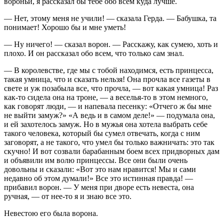
вороньи, я рассказал бы тебе обо всем куда лучше.
— Нет, этому меня не учили! — сказала Герда. — Бабушка, та
понимает! Хорошо бы и мне уметь!
— Ну ничего! — сказал ворон. — Расскажу, как сумею, хоть и
плохо. И он рассказал обо всем, что только сам знал.
— В королевстве, где мы с тобой находимся, есть принцесса,
такая умница, что и сказать нельзя! Она прочла все газеты в
свете и уж позабыла все, что прочла, — вот какая умница! Раз
как-то сидела она на троне, — а веселья-то в этом немного,
как говорят люди, — и напевала песенку: «Отчего ж бы мне
не выйти замуж?» «А ведь и в самом деле!» — подумала она,
и ей захотелось замуж. Но в мужья она хотела выбрать себе
такого человека, который бы сумел отвечать, когда с ним
заговорят, а не такого, что умел бы только важничать: это так
скучно! И вот созвали барабанным боем всех придворных дам
и объявили им волю принцессы. Все они были очень
довольны и сказали: «Вот это нам нравится! Мы и сами
недавно об этом думали!» Все это истинная правда! —
прибавил ворон. — У меня при дворе есть невеста, она
ручная, — от нее-то я и знаю все это.
Невестою его была ворона.