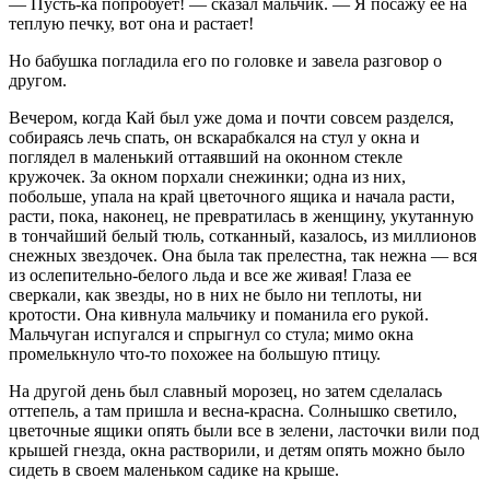
— Пусть-ка попробует! — сказал мальчик. — Я посажу ее на
теплую печку, вот она и растает!
Но бабушка погладила его по головке и завела разговор о
другом.
Вечером, когда Кай был уже дома и почти совсем разделся,
собираясь лечь спать, он вскарабкался на стул у окна и
поглядел в маленький оттаявший на оконном стекле
кружочек. За окном порхали снежинки; одна из них,
побольше, упала на край цветочного ящика и начала расти,
расти, пока, наконец, не превратилась в женщину, укутанную
в тончайший белый тюль, сотканный, казалось, из миллионов
снежных звездочек. Она была так прелестна, так нежна — вся
из ослепительно-белого льда и все же живая! Глаза ее
сверкали, как звезды, но в них не было ни теплоты, ни
кротости. Она кивнула мальчику и поманила его рукой.
Мальчуган испугался и спрыгнул со стула; мимо окна
промелькнуло что-то похожее на большую птицу.
На другой день был славный морозец, но затем сделалась
оттепель, а там пришла и весна-красна. Солнышко светило,
цветочные ящики опять были все в зелени, ласточки вили под
крышей гнезда, окна растворили, и детям опять можно было
сидеть в своем маленьком садике на крыше.