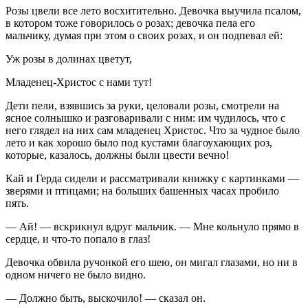
Розы цвели все лето восхитительно. Девочка выучила псалом,
в котором тоже говорилось о розах; девочка пела его
мальчику, думая при этом о своих розах, и он подпевал ей:
Уж розы в долинах цветут,
Младенец-Христос с нами тут!
Дети пели, взявшись за руки, целовали розы, смотрели на
ясное солнышко и разговаривали с ним: им чудилось, что с
него глядел на них сам младенец Христос. Что за чудное было
лето и как хорошо было под кустами благоухающих роз,
которые, казалось, должны были цвести вечно!
Кай и Герда сидели и рассматривали книжку с картинками —
зверями и птицами; на больших башенных часах пробило
пять.
— Ай! — вскрикнул вдруг мальчик. — Мне кольнуло прямо в
сердце, и что-то попало в глаз!
Девочка обвила ручонкой его шею, он мигал глазами, но ни в
одном ничего не было видно.
— Должно быть, выскочило! — сказал он.