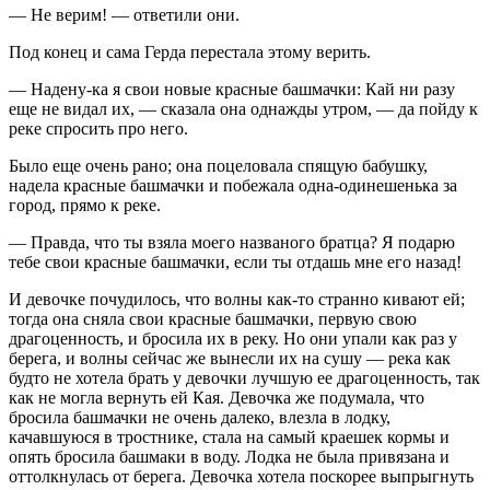
— Не верим! — ответили они.
Под конец и сама Герда перестала этому верить.
— Надену-ка я свои новые красные башмачки: Кай ни разу
еще не видал их, — сказала она однажды утром, — да пойду к
реке спросить про него.
Было еще очень рано; она поцеловала спящую бабушку,
надела красные башмачки и побежала одна-одинешенька за
город, прямо к реке.
— Правда, что ты взяла моего названого братца? Я подарю
тебе свои красные башмачки, если ты отдашь мне его назад!
И девочке почудилось, что волны как-то странно кивают ей;
тогда она сняла свои красные башмачки, первую свою
драгоценность, и бросила их в реку. Но они упали как раз у
берега, и волны сейчас же вынесли их на сушу — река как
будто не хотела брать у девочки лучшую ее драгоценность, так
как не могла вернуть ей Кая. Девочка же подумала, что
бросила башмачки не очень далеко, влезла в лодку,
качавшуюся в тростнике, стала на самый краешек кормы и
опять бросила башмаки в воду. Лодка не была привязана и
оттолкнулась от берега. Девочка хотела поскорее выпрыгнуть