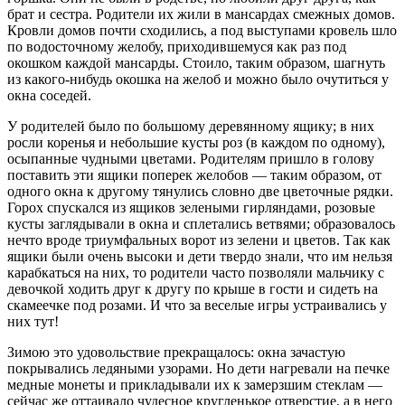
брат и сестра. Родители их жили в мансардах смежных домов.
Кровли домов почти сходились, а под выступами кровель шло
по водосточному желобу, приходившемуся как раз под
окошком каждой мансарды. Стоило, таким образом, шагнуть
из какого-нибудь окошка на желоб и можно было очутиться у
окна соседей.
У родителей было по большому деревянному ящику; в них
росли коренья и небольшие кусты роз (в каждом по одному),
осыпанные чудными цветами. Родителям пришло в голову
поставить эти ящики поперек желобов — таким образом, от
одного окна к другому тянулись словно две цветочные рядки.
Горох спускался из ящиков зелеными гирляндами, розовые
кусты заглядывали в окна и сплетались ветвями; образовалось
нечто вроде триумфальных ворот из зелени и цветов. Так как
ящики были очень высоки и дети твердо знали, что им нельзя
карабкаться на них, то родители часто позволяли мальчику с
девочкой ходить друг к другу по крыше в гости и сидеть на
скамеечке под розами. И что за веселые игры устраивались у
них тут!
Зимою это удовольствие прекращалось: окна зачастую
покрывались ледяными узорами. Но дети нагревали на печке
медные монеты и прикладывали их к замерзшим стеклам —
сейчас же оттаивало чудесное кругленькое отверстие, а в него