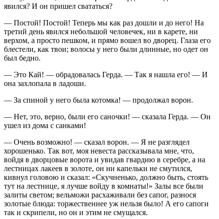
явился? И он пришел свататься?
— Постой! Постой! Теперь мы как раз дошли и до него! На
третий день явился небольшой человечек, ни в карете, ни
верхом, а просто пешком, и прямо вошел во дворец. Глаза его
блестели, как твои; волосы у него были длинные, но одет он
был бедно.
— Это Кай! — обрадовалась Герда. — Так я нашла его! — И
она захлопала в ладоши.
— За спиной у него была котомка! — продолжал ворон.
— Нет, это, верно, были его саночки! — сказала Герда. — Он
ушел из дома с санками!
— Очень возможно! — сказал ворон. — Я не разглядел
хорошенько. Так вот, моя невеста рассказывала мне, что,
войдя в дворцовые ворота и увидав гвардию в серебре, а на
лестницах лакеев в золоте, он ни капельки не смутился,
кивнул головою и сказал: «Скучненько, должно быть, стоять
тут на лестнице, я лучше войду в комнаты!» Залы все были
залиты светом; вельможи расхаживали без сапог, разнося
золотые блюда: торжественнее уж нельзя было! А его сапоги
так и скрипели, но он и этим не смущался.