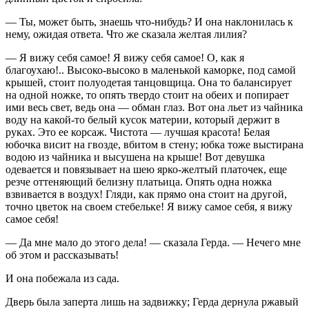
— Ты, может быть, знаешь что-нибудь? И она наклонилась к
нему, ожидая ответа. Что же сказала желтая лилия?
— Я вижу себя самое! Я вижу себя самое! О, как я
благоухаю!.. Высоко-высоко в маленькой каморке, под самой
крышей, стоит полуодетая танцовщица. Она то балансирует
на одной ножке, то опять твердо стоит на обеих и попирает
ими весь свет, ведь она — обман глаз. Вот она льет из чайника
воду на какой-то белый кусок материи, который держит в
руках. Это ее корсаж. Чистота — лучшая красота! Белая
юбочка висит на гвозде, вбитом в стену; юбка тоже выстирана
водою из чайника и высушена на крыше! Вот девушка
одевается и повязывает на шею ярко-желтый платочек, еще
резче оттеняющий белизну платьица. Опять одна ножка
взвивается в воздух! Гляди, как прямо она стоит на другой,
точно цветок на своем стебельке! Я вижу самое себя, я вижу
самое себя!
— Да мне мало до этого дела! — сказала Герда. — Нечего мне
об этом и рассказывать!
И она побежала из сада.
Дверь была заперта лишь на задвижку; Герда дернула ржавый