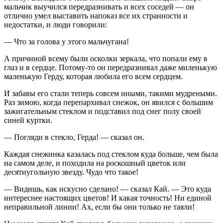
мальчик выучился передразнивать и всех соседей — он
отлично умел выставить напоказ все их странности и
недостатки, и люди говорили:
— Что за голова у этого мальчугана!
А причиной всему были осколки зеркала, что попали ему в
глаз и в сердце. Потому-то он передразнивал даже миленькую
маленькую Герду, которая любила его всем сердцем.
И забавы его стали теперь совсем иными, такими мудреными.
Раз зимою, когда перепархивал снежок, он явился с большим
зажигательным стеклом и подставил под снег полу своей
синей куртки.
— Погляди в стекло, Герда! — сказал он.
Каждая снежинка казалась под стеклом куда больше, чем была
на самом деле, и походила на роскошный цветок или
десятиугольную звезду. Чудо что такое!
— Видишь, как искусно сделано! — сказал Кай. — Это куда
интереснее настоящих цветов! И какая точность! Ни единой
неправильной линии! Ах, если бы они только не таяли!