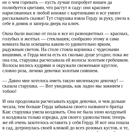
не о чем горевать — пусть лучше попробует вишен да
полюбуется цветами, что растут в саду: они красивее
нарисованных в любой книжке с картинками и все умеют
рассказывать сказки! Тут старушка взяла Герду за руку, увела к
себе в домик и заперла дверь на ключ.
Окна были высоко от пола и все из разноцветных — красных,
голубых и желтых — стеклышек; сообразно этому и сама
комната была освещена каким-то удивительно ярким,
радужным светом. На столе стояла корзинка с чудесными
вишнями, и Герда могла есть их сколько душе угодно; пока же
она ела, старушка расчесывала ей волосы золотым гребешком.
Волосы вились кудрями и окружали свеженькое круглое,
словно роза, личико девочки золотым сиянием.
— Давно мне хотелось иметь такую миленькую девочку! —
сказала старушка. — Вот увидишь, как ладно мы заживем с
тобою!
И она продолжала расчесывать кудри девочки, и чем дольше
чесала, тем больше Герда забывала своего названого братца
Кая: старушка умела колдовать. Она не была злою колдуньей
и колдовала только изредка, для своего удовольствия; теперь
же ей очень захотелось оставить у себя Герду. И вот она пошла
в сад, дотронулась своей клюкой до всех розовых кустов, и те,