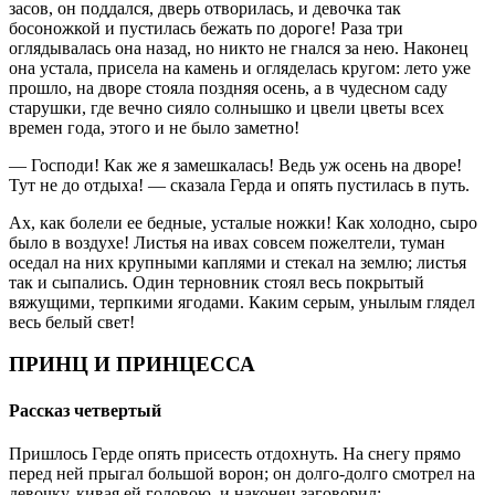
засов, он поддался, дверь отворилась, и девочка так
босоножкой и пустилась бежать по дороге! Раза три
оглядывалась она назад, но никто не гнался за нею. Наконец
она устала, присела на камень и огляделась кругом: лето уже
прошло, на дворе стояла поздняя осень, а в чудесном саду
старушки, где вечно сияло солнышко и цвели цветы всех
времен года, этого и не было заметно!
— Господи! Как же я замешкалась! Ведь уж осень на дворе!
Тут не до отдыха! — сказала Герда и опять пустилась в путь.
Ах, как болели ее бедные, усталые ножки! Как холодно, сыро
было в воздухе! Листья на ивах совсем пожелтели, туман
оседал на них крупными каплями и стекал на землю; листья
так и сыпались. Один терновник стоял весь покрытый
вяжущими, терпкими ягодами. Каким серым, унылым глядел
весь белый свет!
ПРИНЦ И ПРИНЦЕССА
Рассказ четвертый
Пришлось Герде опять присесть отдохнуть. На снегу прямо
перед ней прыгал большой ворон; он долго-долго смотрел на
девочку, кивая ей головою, и наконец заговорил: