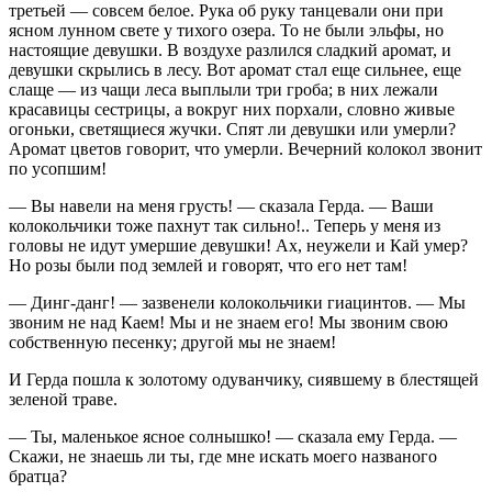
третьей — совсем белое. Рука об руку танцевали они при
ясном лунном свете у тихого озера. То не были эльфы, но
настоящие девушки. В воздухе разлился сладкий аромат, и
девушки скрылись в лесу. Вот аромат стал еще сильнее, еще
слаще — из чащи леса выплыли три гроба; в них лежали
красавицы сестрицы, а вокруг них порхали, словно живые
огоньки, светящиеся жучки. Спят ли девушки или умерли?
Аромат цветов говорит, что умерли. Вечерний колокол звонит
по усопшим!
— Вы навели на меня грусть! — сказала Герда. — Ваши
колокольчики тоже пахнут так сильно!.. Теперь у меня из
головы не идут умершие девушки! Ах, неужели и Кай умер?
Но розы были под землей и говорят, что его нет там!
— Динг-данг! — зазвенели колокольчики гиацинтов. — Мы
звоним не над Каем! Мы и не знаем его! Мы звоним свою
собственную песенку; другой мы не знаем!
И Герда пошла к золотому одуванчику, сиявшему в блестящей
зеленой траве.
— Ты, маленькое ясное солнышко! — сказала ему Герда. —
Скажи, не знаешь ли ты, где мне искать моего названого
братца?