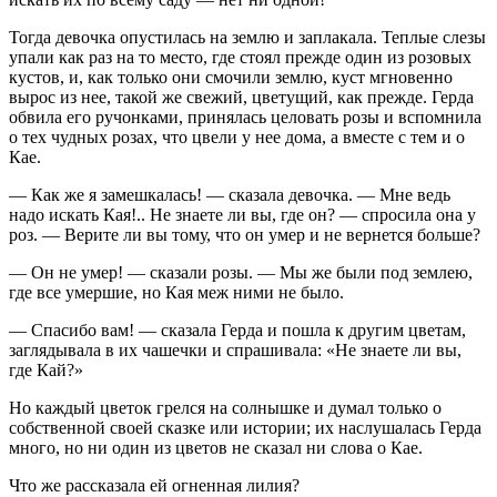
Тогда девочка опустилась на землю и заплакала. Теплые слезы
упали как раз на то место, где стоял прежде один из розовых
кустов, и, как только они смочили землю, куст мгновенно
вырос из нее, такой же свежий, цветущий, как прежде. Герда
обвила его ручонками, принялась целовать розы и вспомнила
о тех чудных розах, что цвели у нее дома, а вместе с тем и о
Кае.
— Как же я замешкалась! — сказала девочка. — Мне ведь
надо искать Кая!.. Не знаете ли вы, где он? — спросила она у
роз. — Верите ли вы тому, что он умер и не вернется больше?
— Он не умер! — сказали розы. — Мы же были под землею,
где все умершие, но Кая меж ними не было.
— Спасибо вам! — сказала Герда и пошла к другим цветам,
заглядывала в их чашечки и спрашивала: «Не знаете ли вы,
где Кай?»
Но каждый цветок грелся на солнышке и думал только о
собственной своей сказке или истории; их наслушалась Герда
много, но ни один из цветов не сказал ни слова о Кае.
Что же рассказала ей огненная лилия?