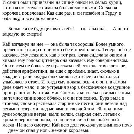
И санки были привязаны на спину одной из белых куриц,
которая полетела с ними за большими санями. Снежная
королева поцеловала Кая еще раз, и он позабыл и Герду, и
бабушку, и всех домашних.
— Больше я не буду целовать тебя! — сказала она. — А не то
зацелую до смерти!
Кай взглянул на нее — она была так хороша! Более умного,
прелестного лица он не мог себе и представить. Теперь она не
казалась ему ледяною, как в тот раз, когда сидела за окном и
кивала ему головой; теперь она казалась ему совершенством.
Он совсем не боялся ее и рассказал ей, что знает все четыре
действия арифметики, да еще с дробями, знает, сколько в
каждой стране квадратных миль и жителей, а она только
улыбалась в ответ. И тогда ему показалось, что он и в самом
деле знает мало, и он устремил взор в бесконечное воздушное
пространство. В тот же миг Снежная королева взвилась с ним
на темное свинцовое облако, и они понеслись. Буря выла и
стонала, словно распевала старинные песни; они летели над
лесами и озерами, над морями и твердой землей; под ними
дули холодные ветры, выли волки, сверкал снег, летали с
криком черные вороны, а над ними сиял большой ясный
месяц. На него смотрел Кай всю долгую-долгую зимнюю ночь
— днем он спал у ног Снежной королевы.