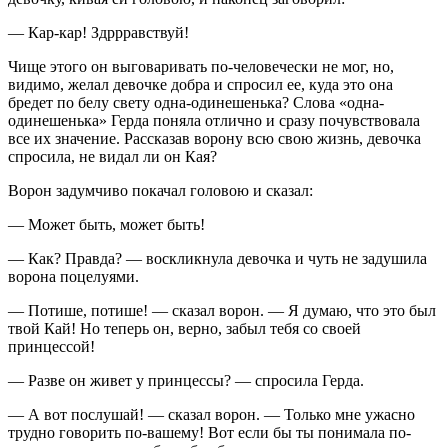
— Кар-кар! Здррравствуй!
Чище этого он выговаривать по-человечески не мог, но,
видимо, желал девочке добра и спросил ее, куда это она
бредет по белу свету одна-одинешенька? Слова «одна-
одинешенька» Герда поняла отлично и сразу почувствовала
все их значение. Рассказав ворону всю свою жизнь, девочка
спросила, не видал ли он Кая?
Ворон задумчиво покачал головою и сказал:
— Может быть, может быть!
— Как? Правда? — воскликнула девочка и чуть не задушила
ворона поцелуями.
— Потише, потише! — сказал ворон. — Я думаю, что это был
твой Кай! Но теперь он, верно, забыл тебя со своей
принцессой!
— Разве он живет у принцессы? — спросила Герда.
— А вот послушай! — сказал ворон. — Только мне ужасно
трудно говорить по-вашему! Вот если бы ты понимала по-