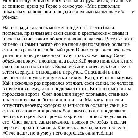
Немного спустя Кай явился в больших рукавицах, с санками
за спиною, крикнул Герде в самое ухо: «Мне позволили
покататься на большой площади с другими мальчиками!» — и
убежал.
На площади каталось множество детей. Те, что были
посмелее, привязывали свои санки к крестьянским саням и
прокатывались таким образом довольно далеко. Веселье так и
кипело. В самый разгар его на площади появились большие
сани, выкрашенные в белый цвет. В них сидел человек, весь
ушедший в белую меховую шубу и такую же шапку. Сани
объехали вокруг площади два раза; Кай живо привязал к ним
свои санки и покатился. Большие сани понеслись быстрее и
затем свернули с площади в переулок. Сидевший в них
человек обернулся и дружески кивнул Каю, точно знакомому.
Кай несколько раз порывался отвязать свои санки, но человек
в шубе кивал ему, и он продолжал ехать. Вот они выехали за
городские ворота. Снег повалил вдруг хлопьями, стемнело
так, что кругом не было видно ни зги. Мальчик поспешил
отпустить веревку, которою зацепился за большие сани, но
санки его точно приросли к большим саням и продолжали
нестись вихрем. Кай громко закричал — никто не услышал
его! Снег валил, санки мчались, ныряя в сугробах, прыгая
через изгороди и канавы. Кай весь дрожал, хотел прочесть
«Отче наш», но в уме у него вертелась одна таблица