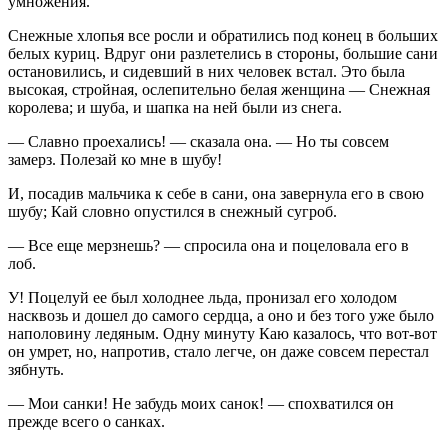
умножения.
Снежные хлопья все росли и обратились под конец в больших
белых куриц. Вдруг они разлетелись в стороны, большие сани
остановились, и сидевший в них человек встал. Это была
высокая, стройная, ослепительно белая женщина — Снежная
королева; и шуба, и шапка на ней были из снега.
— Славно проехались! — сказала она. — Но ты совсем
замерз. Полезай ко мне в шубу!
И, посадив мальчика к себе в сани, она завернула его в свою
шубу; Кай словно опустился в снежный сугроб.
— Все еще мерзнешь? — спросила она и поцеловала его в
лоб.
У! Поцелуй ее был холоднее льда, пронизал его холодом
насквозь и дошел до самого сердца, а оно и без того уже было
наполовину ледяным. Одну минуту Каю казалось, что вот-вот
он умрет, но, напротив, стало легче, он даже совсем перестал
зябнуть.
— Мои санки! Не забудь моих санок! — спохватился он
прежде всего о санках.