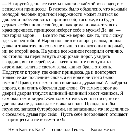
— На другой день все газеты вышли с каймой из сердец и с
вензелями принцессы. В газетах было объявлено, что каждый
молодой человек приятной наружности может явиться во
дворец и побеседовать с принцессой; того же, кто будет
держать себя вполне свободно, как дома, и окажется всех
красноречивее, принцесса изберет себе в мужья! Да, да! —
повторил ворон. — Все это так же верно, как то, что я сижу
здесь перед тобою! Народ повалил во дворец валом, пошла
давка и толкотня, но толку не вышло никакого ни в первый,
ни во второй день. На улице все женихи говорили отлично,
но стоило им перешагнуть дворцовый порог, увидеть
гвардию, всю в серебре, а лакеев в золоте и вступить в
огромные, залитые светом залы, как их брала оторопь.
Подступят к трону, где сидит принцесса, да и повторяют
только ее же последние слова, а ей вовсе не этого было
нужно! Право, их всех точно опаивали дурманом! А выйдя за
ворота, они опять обретали дар слова. От самых ворот до
дверей дворца тянулся длинный-длинный хвост женихов. Я
сам был там и видел! Женихам хотелось есть и пить, но из
дворца им не давали даже стакана воды. Правда, кто был
поумнее, запасся бутербродами, но запасливые уж не делились
с соседями, думая про себя: «Пусть себе поголодают, отощают
— принцесса и не возьмет их!»
— Ну, а Кай-то, Кай? — спросила Герда. — Когда же он