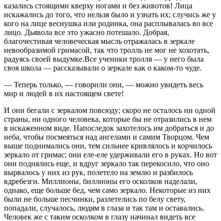
казались стоящими кверху ногами и без животов! Лица
искажались до того, что нельзя было и узнать их; случись же у
кого на лице веснушка или родинка, она расплывалась во все
лицо. Дьявола все это ужасно потешало. Добрая,
благочестивая человеческая мысль отражалась в зеркале
невообразимой гримасой, так что тролль не мог не хохотать,
радуясь своей выдумке.Все ученики тролля — у него была
своя школа — рассказывали о зеркале как о каком-то чуде.
— Теперь только, — говорили они, — можно увидеть весь
мир и людей в их настоящем свете!
И они бегали с зеркалом повсюду; скоро не осталось ни одной
страны, ни одного человека, которые бы не отразились в нем
в искаженном виде. Напоследок захотелось им добраться и до
неба, чтобы посмеяться над ангелами и самим Творцом. Чем
выше поднимались они, тем сильнее кривлялось и корчилось
зеркало от гримас; они еле-еле удерживали его в руках. Но вот
они поднялись еще, и вдруг зеркало так перекосило, что оно
вырвалось у них из рук, полетело на землю и разбилось
вдребезги. Миллионы, биллионы его осколков наделали,
однако, еще больше бед, чем само зеркало. Некоторые из них
были не больше песчинки, разлетелись по белу свету,
попадали, случалось, людям в глаза и так там и оставались.
Человек же с таким осколком в глазу начинал видеть все