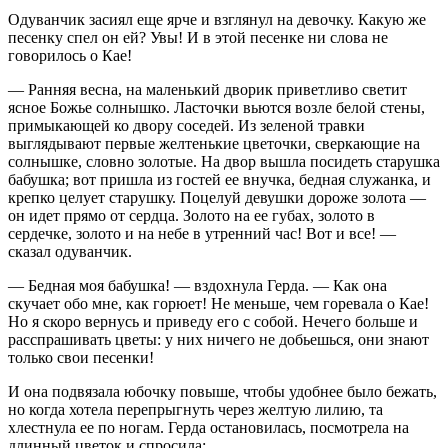
Одуванчик засиял еще ярче и взглянул на девочку. Какую же
песенку спел он ей? Увы! И в этой песенке ни слова не
говорилось о Кае!
— Ранняя весна, на маленький дворик приветливо светит
ясное Божье солнышко. Ласточки вьются возле белой стены,
примыкающей ко двору соседей. Из зеленой травки
выглядывают первые желтенькие цветочки, сверкающие на
солнышке, словно золотые. На двор вышла посидеть старушка
бабушка; вот пришла из гостей ее внучка, бедная служанка, и
крепко целует старушку. Поцелуй девушки дороже золота —
он идет прямо от сердца. Золото на ее губах, золото в
сердечке, золото и на небе в утренний час! Вот и все! —
сказал одуванчик.
— Бедная моя бабушка! — вздохнула Герда. — Как она
скучает обо мне, как горюет! Не меньше, чем горевала о Кае!
Но я скоро вернусь и приведу его с собой. Нечего больше и
расспрашивать цветы: у них ничего не добьешься, они знают
только свои песенки!
И она подвязала юбочку повыше, чтобы удобнее было бежать,
но когда хотела перепрыгнуть через желтую лилию, та
хлестнула ее по ногам. Герда остановилась, посмотрела на
длинный цветок и спросила: