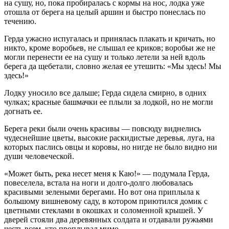
на сушу, но, пока пробиралась с кормы на нос, лодка уже
отошла от берега на целый аршин и быстро понеслась по
течению.
Герда ужасно испугалась и принялась плакать и кричать, но
никто, кроме воробьев, не слышал ее криков; воробьи же не
могли перенести ее на сушу и только летели за ней вдоль
берега да щебетали, словно желая ее утешить: «Мы здесь! Мы
здесь!»
Лодку уносило все дальше; Герда сидела смирно, в одних
чулках; красные башмачки ее плыли за лодкой, но не могли
догнать ее.
Берега реки были очень красивы — повсюду виднелись
чудеснейшие цветы, высокие раскидистые деревья, луга, на
которых паслись овцы и коровы, но нигде не было видно ни
души человеческой.
«Может быть, река несет меня к Каю!» — подумала Герда,
повеселела, встала на ноги и долго-долго любовалась
красивыми зелеными берегами. Но вот она приплыла к
большому вишневому саду, в котором приютился домик с
цветными стеклами в окошках и соломенной крышей. У
дверей стояли два деревянных солдата и отдавали ружьями
честь всем, кто проплывал мимо.