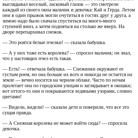
выглядывал веселый, ласковый глазок — это смотрели
каждый из своего окна мальчик и девочка: Кай и Герда. Летом
они в один прыжок могли очутиться в гостях друг у друга, а
зимою надо было сначала спуститься на много-много
ступеней вниз, а затем подняться на столько же вверх. На
дворе перепархивал снежок.
— Это роятся белые пчелки! — сказала бабушка.
— А у них тоже есть королева? — спросил мальчик; он знал,
что у настоящих пчел есть такая.
— Есть! — отвечала бабушка. — Снежинки окружают ее
густым роем, но она больше их всех и никогда не остается на
земле — вечно носится на черном облаке. Часто по ночам
пролетает она по городским улицам и заглядывает в окошки;
вот оттого-то они и покрываются ледяными узорами, словно
цветами!
— Видели, видели! — сказали дети и поверили, что все это
сущая правда.
— А Снежная королева не может войти сюда? — спросила
девочка.