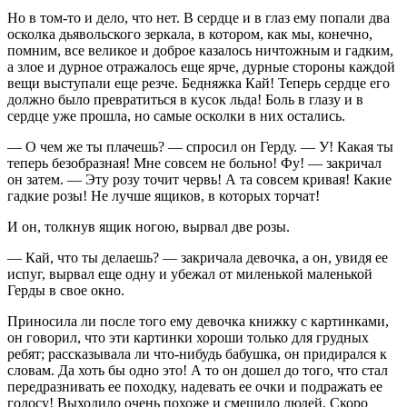
Но в том-то и дело, что нет. В сердце и в глаз ему попали два
осколка дьявольского зеркала, в котором, как мы, конечно,
помним, все великое и доброе казалось ничтожным и гадким,
а злое и дурное отражалось еще ярче, дурные стороны каждой
вещи выступали еще резче. Бедняжка Кай! Теперь сердце его
должно было превратиться в кусок льда! Боль в глазу и в
сердце уже прошла, но самые осколки в них остались.
— О чем же ты плачешь? — спросил он Герду. — У! Какая ты
теперь безобразная! Мне совсем не больно! Фу! — закричал
он затем. — Эту розу точит червь! А та совсем кривая! Какие
гадкие розы! Не лучше ящиков, в которых торчат!
И он, толкнув ящик ногою, вырвал две розы.
— Кай, что ты делаешь? — закричала девочка, а он, увидя ее
испуг, вырвал еще одну и убежал от миленькой маленькой
Герды в свое окно.
Приносила ли после того ему девочка книжку с картинками,
он говорил, что эти картинки хороши только для грудных
ребят; рассказывала ли что-нибудь бабушка, он придирался к
словам. Да хоть бы одно это! А то он дошел до того, что стал
передразнивать ее походку, надевать ее очки и подражать ее
голосу! Выходило очень похоже и смешило людей. Скоро