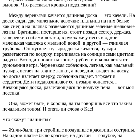
вьюнок. Что рассказал крошка подснежник?
— Между деревьями качается длинная доска — это качели. На
доске сидят две миленькие девочки; платьица на них белые
как снег, а на шляпах развеваются длинные зеленые шелковые
ленты. Братишка, постарше их, стоит позади сестер, держась
за веревки сгибами локтей; в руках же у него: в одной —
маленькая чашечка с мыльной водой, в другой — глиняная
трубочка. Он пускает пузыри, доска качается, пузыри
разлетаются по воздуху, переливаясь на солнце всеми цветами
радуги. Вот один повис на конце трубочки и колышется от
дуновения ветра. Черненькая собачонка, легкая, как мыльный
пузырь, встает на задние лапки, а передние кладет на доску,
но доска взлетает кверху, собачонка падает, тяфкает и
сердится. Дети поддразнивают ее, пузыри лопаются…
Качающаяся доска, разлетающаяся по воздуху пена — вот моя
песенка!
— Она, может быть, и хороша, да ты говоришь все это таким
печальным тоном! И опять ни слова о Кае!
Что скажут гиацинты?
— Жили-были три стройные воздушные красавицы сестрицы.
На одной платье было красное, на другой — голубое, на