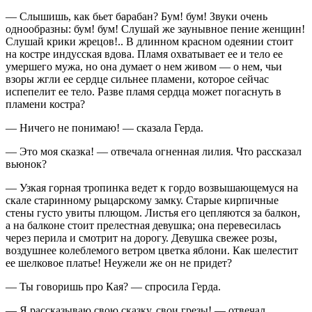
— Слышишь, как бьет барабан? Бум! бум! Звуки очень
однообразны: бум! бум! Слушай же заунывное пение женщин!
Слушай крики жрецов!.. В длинном красном одеянии стоит
на костре индусская вдова. Пламя охватывает ее и тело ее
умершего мужа, но она думает о нем живом — о нем, чьи
взоры жгли ее сердце сильнее пламени, которое сейчас
испепелит ее тело. Разве пламя сердца может погаснуть в
пламени костра?
— Ничего не понимаю! — сказала Герда.
— Это моя сказка! — отвечала огненная лилия. Что рассказал
вьюнок?
— Узкая горная тропинка ведет к гордо возвышающемуся на
скале старинному рыцарскому замку. Старые кирпичные
стены густо увиты плющом. Листья его цепляются за балкон,
а на балконе стоит прелестная девушка; она перевесилась
через перила и смотрит на дорогу. Девушка свежее розы,
воздушнее колеблемого ветром цветка яблони. Как шелестит
ее шелковое платье! Неужели же он не придет?
— Ты говоришь про Кая? — спросила Герда.
— Я рассказываю свою сказку, свои грезы! — отвечал