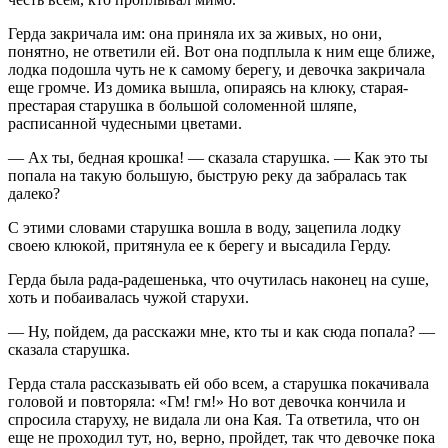
Герда закричала им: она приняла их за живых, но они,
понятно, не ответили ей. Вот она подплыла к ним еще ближе,
лодка подошла чуть не к самому берегу, и девочка закричала
еще громче. Из домика вышла, опираясь на клюку, старая-
престарая старушка в большой соломенной шляпе,
расписанной чудесными цветами.
— Ах ты, бедная крошка! — сказала старушка. — Как это ты
попала на такую большую, быструю реку да забралась так
далеко?
С этими словами старушка вошла в воду, зацепила лодку
своею клюкой, притянула ее к берегу и высадила Герду.
Герда была рада-радешенька, что очутилась наконец на суше,
хоть и побаивалась чужой старухи.
— Ну, пойдем, да расскажи мне, кто ты и как сюда попала? —
сказала старушка.
Герда стала рассказывать ей обо всем, а старушка покачивала
головой и повторяла: «Гм! гм!» Но вот девочка кончила и
спросила старуху, не видала ли она Кая. Та ответила, что он
еще не проходил тут, но, верно, пройдет, так что девочке пока