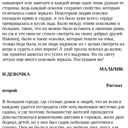
навыворот или замечать в каждой вещи одни лишь дурные ее
стороны, ведь каждый осколок сохранял свойство, которым
отличалось самое зеркало. Некоторым людям осколки
попадали прямо в сердце, и это было хуже всего: сердце
превращалась в кусок льда. Были между этими осколками и
большие, такие, что их можно было вставить в оконные рамы,
но уж в эти окна не стоило смотреть на своих добрых друзей.
Наконец, были и такие осколки, которые пошли на очки,
только беда была, если люди надевали их с целью смотреть на
вещи и судить о них вернее! А злой тролль хохотал до колик:
так приятно щекотал его успех его выдумки. Но по свету
летало еще много осколков зеркала. Послушаем же!
МАЛЬЧИК
И ДЕВОЧКА
Рассказ
второй
В большом городе, где столько домов и людей, что не всем и
каждому удается отгородить себе хоть маленькое местечко для
садика, и где поэтому большинству жителей приходится
довольствоваться комнатными цветами в горшках, жили двое
бедных детей, но у них был садик побольше цветочного
горшка. Они не были в родстве, но любили друг друга, как